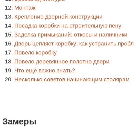
Монтаж
Крепление дверной конструкции
Посадка коробки на строительную пену
Заделка примыканий: откосы и наличники
Дверь цепляет коробку: как устранить проб
Повело коробку
Повело деревянное полотно двери
Что ещё важно знать?
Несколько советов начинающим столярам
Замеры