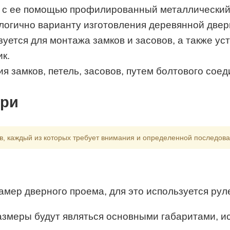
 с ее помощью профилированный металлический 
логично варианту изготовления деревянной двер
уется для монтажа замков и засовов, а также уст
к.
я замков, петель, засовов, путем болтового соед
ери
ов, каждый из которых требует внимания и определенной последова
мер дверного проема, для это используется руле
азмеры будут являться основными габаритами, и